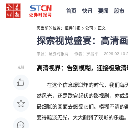
首页
快讯
要闻
股市
您当前的位置：
证券时报
>
公司
>
正文
探索视觉盛宴：高清画
来源：证券时报网
作者：罗昌平
2026-02-10 
高清视界：告别模糊，迎接极致清
点赞
在这个信息爆💥炸的时代，我们每
然风光，还是跌宕起伏的影视剧，亦或
最细腻的画面去感受它们。模糊不清的
变得黯淡无光，大大削弱了观影的乐趣